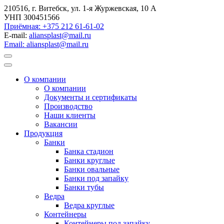
210516, г. Витебск, ул. 1-я Журжевская, 10 А
УНП 300451566
Приёмная: +375 212 61-61-02
E-mail:
aliansplast@mail.ru
Email: aliansplast@mail.ru
О компании
О компании
Документы и сертификаты
Производство
Наши клиенты
Вакансии
Продукция
Банки
Банка стадион
Банки круглые
Банки овальные
Банки под запайку
Банки тубы
Ведра
Ведра круглые
Контейнеры
Контейнеры под запайку