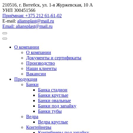
210516, г. Витебск, ул. 1-я Журжевская, 10 А
УНП 300451566
Приёмная: +375 212 61-61-02
E-mail:
aliansplast@mail.ru
Email: aliansplast@mail.ru
О компании
О компании
Документы и сертификаты
Производство
Наши клиенты
Вакансии
Продукция
Банки
Банка стадион
Банки круглые
Банки овальные
Банки под запайку
Банки тубы
Ведра
Ведра круглые
Контейнеры
Контейнеры под запайку