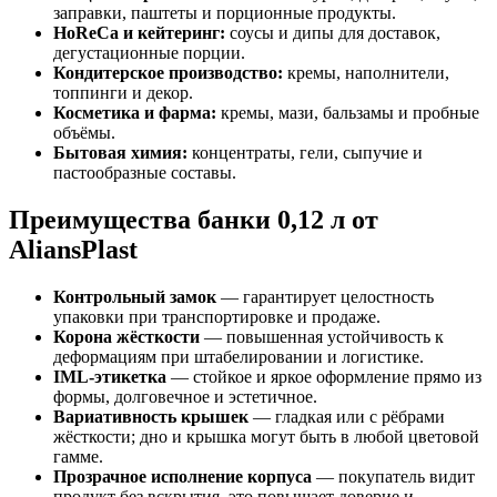
заправки, паштеты и порционные продукты.
HoReCa и кейтеринг:
соусы и дипы для доставок,
дегустационные порции.
Кондитерское производство:
кремы, наполнители,
топпинги и декор.
Косметика и фарма:
кремы, мази, бальзамы и пробные
объёмы.
Бытовая химия:
концентраты, гели, сыпучие и
пастообразные составы.
Преимущества банки 0,12 л от
AliansPlast
Контрольный замок
— гарантирует целостность
упаковки при транспортировке и продаже.
Корона жёсткости
— повышенная устойчивость к
деформациям при штабелировании и логистике.
IML-этикетка
— стойкое и яркое оформление прямо из
формы, долговечное и эстетичное.
Вариативность крышек
— гладкая или с рёбрами
жёсткости; дно и крышка могут быть в любой цветовой
гамме.
Прозрачное исполнение корпуса
— покупатель видит
продукт без вскрытия, это повышает доверие и