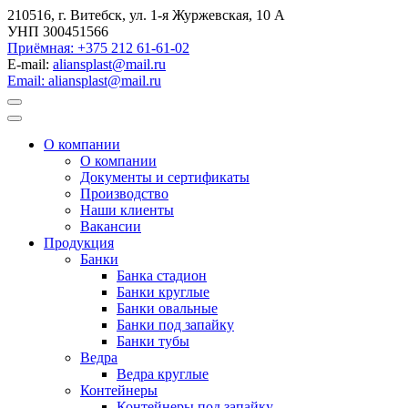
210516, г. Витебск, ул. 1-я Журжевская, 10 А
УНП 300451566
Приёмная: +375 212 61-61-02
E-mail:
aliansplast@mail.ru
Email: aliansplast@mail.ru
О компании
О компании
Документы и сертификаты
Производство
Наши клиенты
Вакансии
Продукция
Банки
Банка стадион
Банки круглые
Банки овальные
Банки под запайку
Банки тубы
Ведра
Ведра круглые
Контейнеры
Контейнеры под запайку