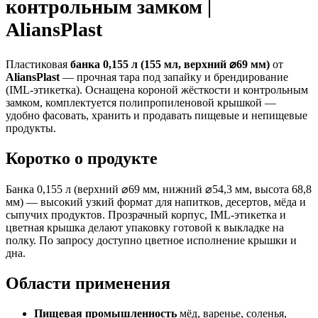
контрольным замком |
AliansPlast
Пластиковая
банка 0,155 л (155 мл, верхний ⌀69 мм)
от
AliansPlast
— прочная тара под запайку и брендирование
(IML-этикетка). Оснащена короной жёсткости и контрольным
замком, комплектуется полипропиленовой крышкой —
удобно фасовать, хранить и продавать пищевые и непищевые
продукты.
Коротко о продукте
Банка 0,155 л (верхний ⌀69 мм, нижний ⌀54,3 мм, высота 68,8
мм) — высокий узкий формат для напитков, десертов, мёда и
сыпучих продуктов. Прозрачный корпус, IML-этикетка и
цветная крышка делают упаковку готовой к выкладке на
полку. По запросу доступно цветное исполнение крышки и
дна.
Области применения
Пищевая промышленность
мёд, варенье, соленья,