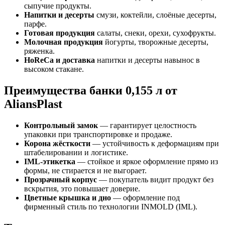
сыпучие продукты.
Напитки и десерты
смузи, коктейли, слоёные десерты,
парфе.
Готовая продукция
салаты, снеки, орехи, сухофрукты.
Молочная продукция
йогурты, творожные десерты,
ряженка.
HoReCa и доставка
напитки и десерты навынос в
высоком стакане.
Преимущества банки 0,155 л от
AliansPlast
Контрольный замок
— гарантирует целостность
упаковки при транспортировке и продаже.
Корона жёсткости
— устойчивость к деформациям при
штабелировании и логистике.
IML-этикетка
— стойкое и яркое оформление прямо из
формы, не стирается и не выгорает.
Прозрачный корпус
— покупатель видит продукт без
вскрытия, это повышает доверие.
Цветные крышка и дно
— оформление под
фирменный стиль по технологии INMOLD (IML).