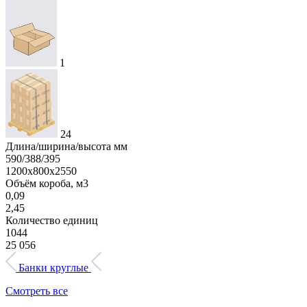
1
24
Длина/ширина/высота мм
590/388/395
1200х800х2550
Объём короба, м3
0,09
2,45
Количество единиц
1044
25 056
Банки круглые
Смотреть все