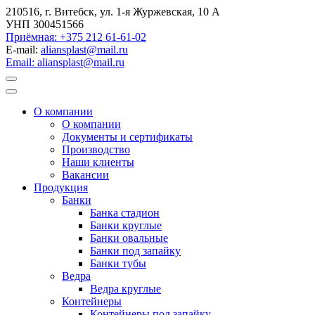
210516, г. Витебск, ул. 1-я Журжевская, 10 А
УНП 300451566
Приёмная: +375 212 61-61-02
E-mail:
aliansplast@mail.ru
Email: aliansplast@mail.ru
О компании
О компании
Документы и сертификаты
Производство
Наши клиенты
Вакансии
Продукция
Банки
Банка стадион
Банки круглые
Банки овальные
Банки под запайку
Банки тубы
Ведра
Ведра круглые
Контейнеры
Контейнеры под запайку