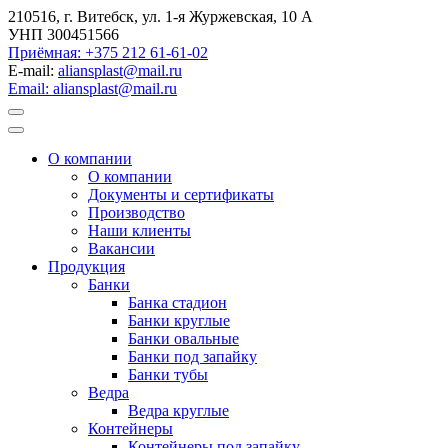
210516, г. Витебск, ул. 1-я Журжевская, 10 А
УНП 300451566
Приёмная: +375 212 61-61-02
E-mail:
aliansplast@mail.ru
Email: aliansplast@mail.ru
О компании
О компании
Документы и сертификаты
Производство
Наши клиенты
Вакансии
Продукция
Банки
Банка стадион
Банки круглые
Банки овальные
Банки под запайку
Банки тубы
Ведра
Ведра круглые
Контейнеры
Контейнеры под запайку