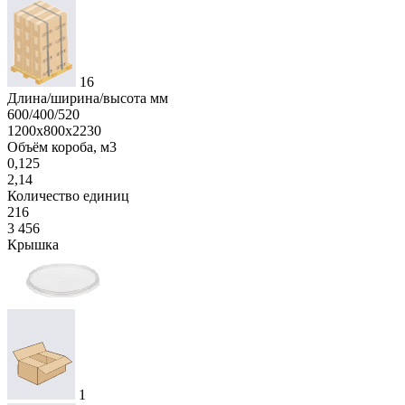
16
Длина/ширина/высота мм
600/400/520
1200х800х2230
Объём короба, м3
0,125
2,14
Количество единиц
216
3 456
Крышка
1