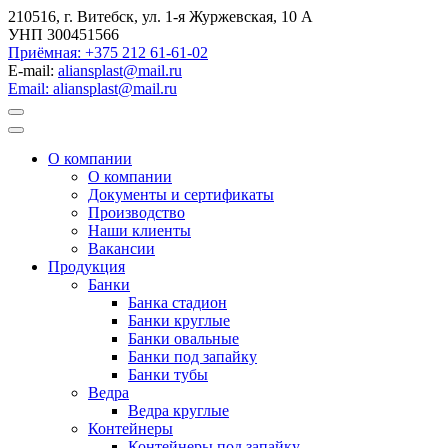
210516, г. Витебск, ул. 1-я Журжевская, 10 А
УНП 300451566
Приёмная: +375 212 61-61-02
E-mail:
aliansplast@mail.ru
Email: aliansplast@mail.ru
О компании
О компании
Документы и сертификаты
Производство
Наши клиенты
Вакансии
Продукция
Банки
Банка стадион
Банки круглые
Банки овальные
Банки под запайку
Банки тубы
Ведра
Ведра круглые
Контейнеры
Контейнеры под запайку