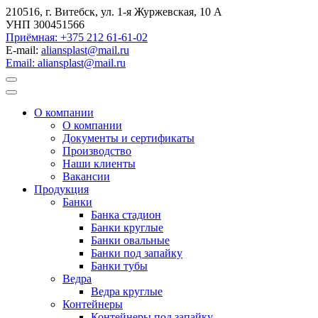
210516, г. Витебск, ул. 1-я Журжевская, 10 А
УНП 300451566
Приёмная: +375 212 61-61-02
E-mail:
aliansplast@mail.ru
Email: aliansplast@mail.ru
О компании
О компании
Документы и сертификаты
Производство
Наши клиенты
Вакансии
Продукция
Банки
Банка стадион
Банки круглые
Банки овальные
Банки под запайку
Банки тубы
Ведра
Ведра круглые
Контейнеры
Контейнеры под запайку