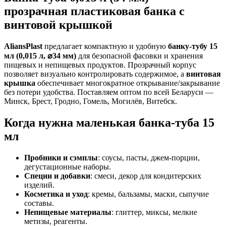
прозрачная пластиковая банка с
винтовой крышкой
AliansPlast
предлагает компактную и удобную
банку-тубу 15
мл (0,015 л, ⌀34 мм)
для безопасной фасовки и хранения
пищевых и непищевых продуктов. Прозрачный корпус
позволяет визуально контролировать содержимое, а
винтовая
крышка
обеспечивает многократное открывание/закрывание
без потери удобства. Поставляем оптом по всей Беларуси —
Минск, Брест, Гродно, Гомель, Могилёв, Витебск.
Когда нужна маленькая банка-туба 15
мл
Пробники и сэмплы
: соусы, пасты, джем-порции,
дегустационные наборы.
Специи и добавки
: смеси, декор для кондитерских
изделий.
Косметика и уход
: кремы, бальзамы, маски, сыпучие
составы.
Непищевые материалы
: глиттер, миксы, мелкие
метизы, реагенты.