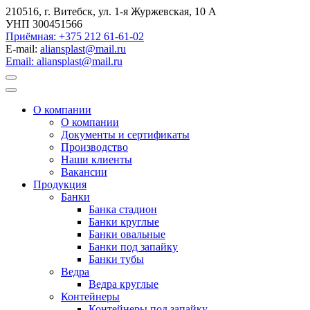
210516, г. Витебск, ул. 1-я Журжевская, 10 А
УНП 300451566
Приёмная: +375 212 61-61-02
E-mail:
aliansplast@mail.ru
Email: aliansplast@mail.ru
О компании
О компании
Документы и сертификаты
Производство
Наши клиенты
Вакансии
Продукция
Банки
Банка стадион
Банки круглые
Банки овальные
Банки под запайку
Банки тубы
Ведра
Ведра круглые
Контейнеры
Контейнеры под запайку