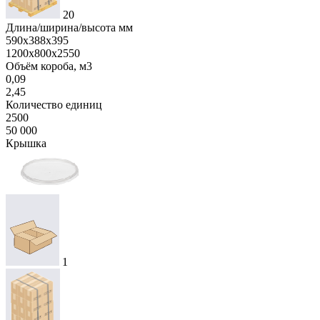
20
Длина/ширина/высота мм
590х388х395
1200х800х2550
Объём короба, м3
0,09
2,45
Количество единиц
2500
50 000
Крышка
1