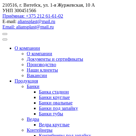
210516, г. Витебск, ул. 1-я Журжевская, 10 А
УНП 300451566
Приёмная: +375 212 61-61-02
E-mail:
aliansplast@mail.ru
Email: aliansplast@mail.ru
О компании
О компании
Документы и сертификаты
Производство
Наши клиенты
Вакансии
Продукция
Банки
Банка стадион
Банки круглые
Банки овальные
Банки под запайку
Банки тубы
Ведра
Ведра круглые
Контейнеры
Контейнеры под запайку