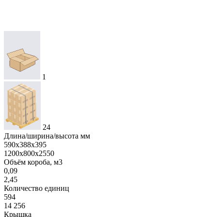
1
24
Длина/ширина/высота мм
590х388х395
1200х800х2550
Объём короба, м3
0,09
2,45
Количество единиц
594
14 256
Крышка