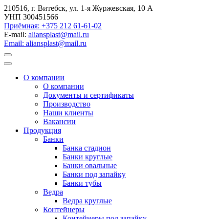
210516, г. Витебск, ул. 1-я Журжевская, 10 А
УНП 300451566
Приёмная: +375 212 61-61-02
E-mail:
aliansplast@mail.ru
Email: aliansplast@mail.ru
О компании
О компании
Документы и сертификаты
Производство
Наши клиенты
Вакансии
Продукция
Банки
Банка стадион
Банки круглые
Банки овальные
Банки под запайку
Банки тубы
Ведра
Ведра круглые
Контейнеры
Контейнеры под запайку