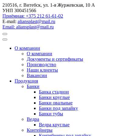
210516, г. Витебск, ул. 1-я Журжевская, 10 А
УНП 300451566
Приёмная: +375 212 61-61-02
E-mail:
aliansplast@mail.ru
Email: aliansplast@mail.ru
О компании
О компании
Документы и сертификаты
Производство
Наши клиенты
Вакансии
Продукция
Банки
Банка стадион
Банки круглые
Банки овальные
Банки под запайку
Банки тубы
Ведра
Ведра круглые
Контейнеры
Контейнеры под запайку