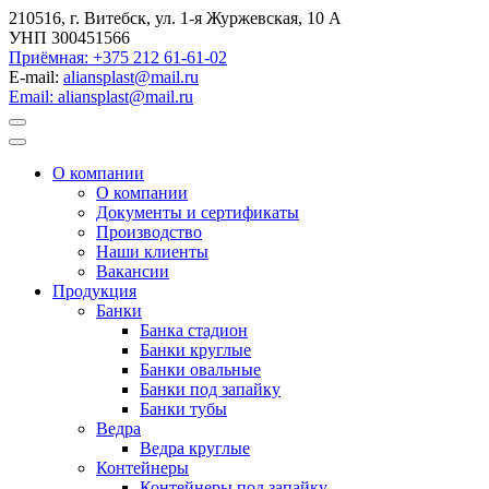
210516, г. Витебск, ул. 1-я Журжевская, 10 А
УНП 300451566
Приёмная: +375 212 61-61-02
E-mail:
aliansplast@mail.ru
Email: aliansplast@mail.ru
О компании
О компании
Документы и сертификаты
Производство
Наши клиенты
Вакансии
Продукция
Банки
Банка стадион
Банки круглые
Банки овальные
Банки под запайку
Банки тубы
Ведра
Ведра круглые
Контейнеры
Контейнеры под запайку