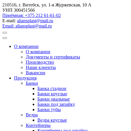
210516, г. Витебск, ул. 1-я Журжевская, 10 А
УНП 300451566
Приёмная: +375 212 61-61-02
E-mail:
aliansplast@mail.ru
Email: aliansplast@mail.ru
О компании
О компании
Документы и сертификаты
Производство
Наши клиенты
Вакансии
Продукция
Банки
Банка стадион
Банки круглые
Банки овальные
Банки под запайку
Банки тубы
Ведра
Ведра круглые
Контейнеры
Контейнеры под запайку