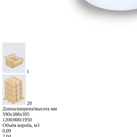
1
20
Длина/ширина/высота мм
590х388х395
1200/800/1950
Объём короба, м3
0,09
2,04