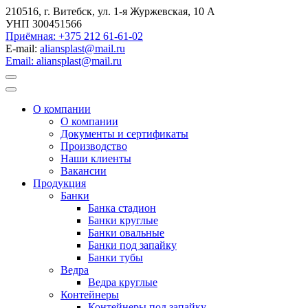
210516, г. Витебск, ул. 1-я Журжевская, 10 А
УНП 300451566
Приёмная: +375 212 61-61-02
E-mail:
aliansplast@mail.ru
Email: aliansplast@mail.ru
О компании
О компании
Документы и сертификаты
Производство
Наши клиенты
Вакансии
Продукция
Банки
Банка стадион
Банки круглые
Банки овальные
Банки под запайку
Банки тубы
Ведра
Ведра круглые
Контейнеры
Контейнеры под запайку