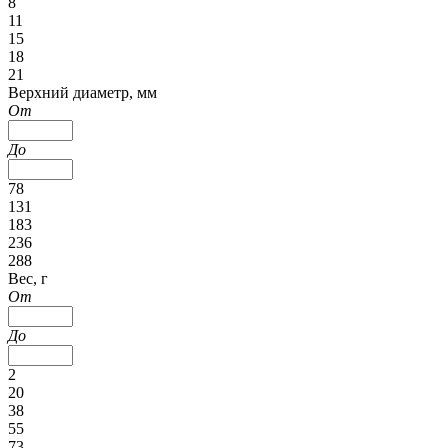
8
11
15
18
21
Верхний диаметр, мм
От
До
78
131
183
236
288
Вес, г
От
До
2
20
38
55
73