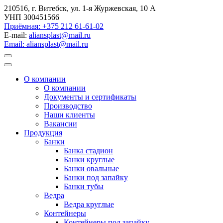
210516, г. Витебск, ул. 1-я Журжевская, 10 А
УНП 300451566
Приёмная: +375 212 61-61-02
E-mail:
aliansplast@mail.ru
Email: aliansplast@mail.ru
О компании
О компании
Документы и сертификаты
Производство
Наши клиенты
Вакансии
Продукция
Банки
Банка стадион
Банки круглые
Банки овальные
Банки под запайку
Банки тубы
Ведра
Ведра круглые
Контейнеры
Контейнеры под запайку