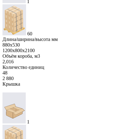
1
60
Длина/ширина/высота мм
880х530
1200х800х2100
Объём короба, м3
2,016
Количество единиц
48
2 880
Крышка
1