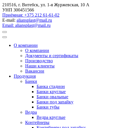
210516, г. Витебск, ул. 1-я Журжевская, 10 А
УНП 300451566
Приёмная: +375 212 61-61-02
E-mail:
aliansplast@mail.ru
Email: aliansplast@mail.ru
О компании
О компании
Документы и сертификаты
Производство
Наши клиенты
Вакансии
Продукция
Банки
Банка стадион
Банки круглые
Банки овальные
Банки под запайку
Банки тубы
Ведра
Ведра круглые
Контейнеры
Контейнеры под запайку