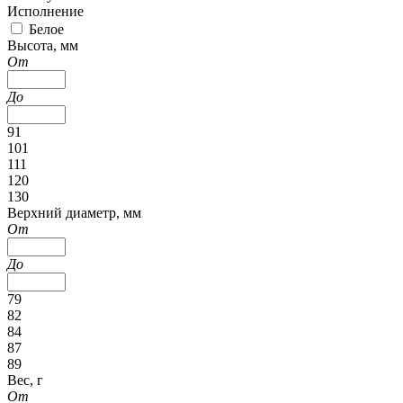
Исполнение
Белое
Высота, мм
От
До
91
101
111
120
130
Верхний диаметр, мм
От
До
79
82
84
87
89
Вес, г
От