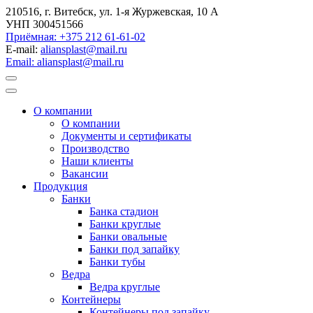
210516, г. Витебск, ул. 1-я Журжевская, 10 А
УНП 300451566
Приёмная: +375 212 61-61-02
E-mail:
aliansplast@mail.ru
Email: aliansplast@mail.ru
О компании
О компании
Документы и сертификаты
Производство
Наши клиенты
Вакансии
Продукция
Банки
Банка стадион
Банки круглые
Банки овальные
Банки под запайку
Банки тубы
Ведра
Ведра круглые
Контейнеры
Контейнеры под запайку