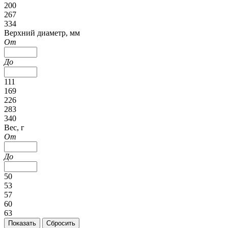
200
267
334
Верхний диаметр, мм
От
До
111
169
226
283
340
Вес, г
От
До
50
53
57
60
63