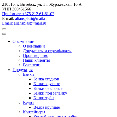
210516, г. Витебск, ул. 1-я Журжевская, 10 А
УНП 300451566
Приёмная: +375 212 61-61-02
E-mail:
aliansplast@mail.ru
Email: aliansplast@mail.ru
О компании
О компании
Документы и сертификаты
Производство
Наши клиенты
Вакансии
Продукция
Банки
Банка стадион
Банки круглые
Банки овальные
Банки под запайку
Банки тубы
Ведра
Ведра круглые
Контейнеры
Контейнеры под запайку