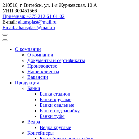
210516, г. Витебск, ул. 1-я Журжевская, 10 А
УНП 300451566
Приёмная: +375 212 61-61-02
E-mail:
aliansplast@mail.ru
Email: aliansplast@mail.ru
О компании
О компании
Документы и сертификаты
Производство
Наши клиенты
Вакансии
Продукция
Банки
Банка стадион
Банки круглые
Банки овальные
Банки под запайку
Банки тубы
Ведра
Ведра круглые
Контейнеры
Контейнеры под запайку