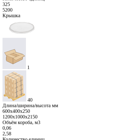
325
5200
Крышка
1
40
Длина/ширина/высота мм
600х400х250
1200х1000х2150
Объём короба, м3
0,06
2,58
Количество единиц