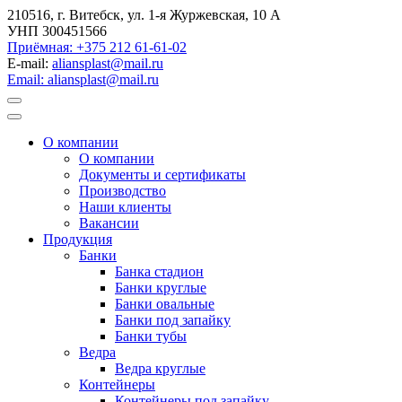
210516, г. Витебск, ул. 1-я Журжевская, 10 А
УНП 300451566
Приёмная: +375 212 61-61-02
E-mail:
aliansplast@mail.ru
Email: aliansplast@mail.ru
О компании
О компании
Документы и сертификаты
Производство
Наши клиенты
Вакансии
Продукция
Банки
Банка стадион
Банки круглые
Банки овальные
Банки под запайку
Банки тубы
Ведра
Ведра круглые
Контейнеры
Контейнеры под запайку