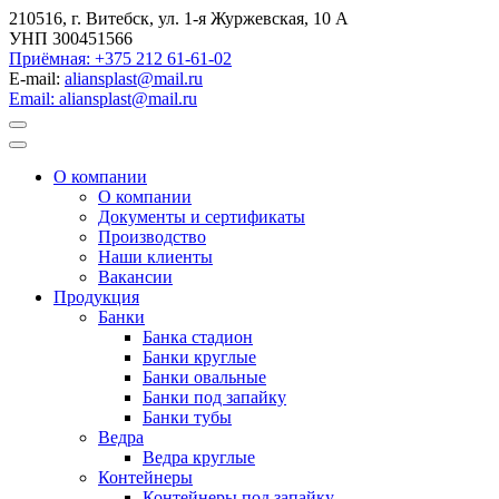
210516, г. Витебск, ул. 1-я Журжевская, 10 А
УНП 300451566
Приёмная: +375 212 61-61-02
E-mail:
aliansplast@mail.ru
Email: aliansplast@mail.ru
О компании
О компании
Документы и сертификаты
Производство
Наши клиенты
Вакансии
Продукция
Банки
Банка стадион
Банки круглые
Банки овальные
Банки под запайку
Банки тубы
Ведра
Ведра круглые
Контейнеры
Контейнеры под запайку