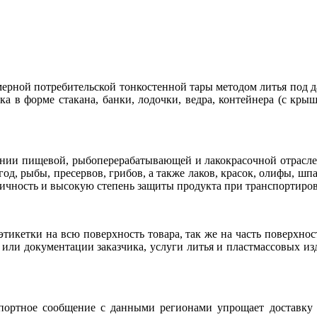
рной потребительской тонкостенной тары методом литья под д
а в форме стакана, банки, лодочки, ведра, контейнера (с кры
ии пищевой, рыбоперерабатывающей и лакокрасочной отраслей
год, рыбы, пресервов, грибов, а также лаков, красок, олифы, ш
ичность и высокую степень защиты продукта при транспортиров
тикетки на всю поверхность товара, так же на часть поверхност
 или документации заказчика, услуги литья и пластмассовых и
ортное сообщение с данными регионами упрощает доставку н