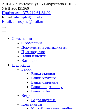
210516, г. Витебск, ул. 1-я Журжевская, 10 А
УНП 300451566
Приёмная: +375 212 61-61-02
E-mail:
aliansplast@mail.ru
Email: aliansplast@mail.ru
О компании
О компании
Документы и сертификаты
Производство
Наши клиенты
Вакансии
Продукция
Банки
Банка стадион
Банки круглые
Банки овальные
Банки под запайку
Банки тубы
Ведра
Ведра круглые
Контейнеры
Контейнеры под запайку