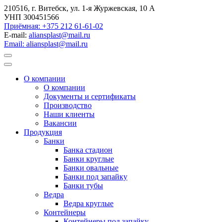
210516, г. Витебск, ул. 1-я Журжевская, 10 А
УНП 300451566
Приёмная: +375 212 61-61-02
E-mail:
aliansplast@mail.ru
Email: aliansplast@mail.ru
О компании
О компании
Документы и сертификаты
Производство
Наши клиенты
Вакансии
Продукция
Банки
Банка стадион
Банки круглые
Банки овальные
Банки под запайку
Банки тубы
Ведра
Ведра круглые
Контейнеры
Контейнеры под запайку