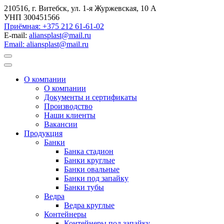
210516, г. Витебск, ул. 1-я Журжевская, 10 А
УНП 300451566
Приёмная: +375 212 61-61-02
E-mail:
aliansplast@mail.ru
Email: aliansplast@mail.ru
О компании
О компании
Документы и сертификаты
Производство
Наши клиенты
Вакансии
Продукция
Банки
Банка стадион
Банки круглые
Банки овальные
Банки под запайку
Банки тубы
Ведра
Ведра круглые
Контейнеры
Контейнеры под запайку