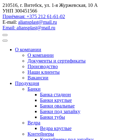
210516, г. Витебск, ул. 1-я Журжевская, 10 А
УНП 300451566
Приёмная: +375 212 61-61-02
E-mail:
aliansplast@mail.ru
Email: aliansplast@mail.ru
О компании
О компании
Документы и сертификаты
Производство
Наши клиенты
Вакансии
Продукция
Банки
Банка стадион
Банки круглые
Банки овальные
Банки под запайку
Банки тубы
Ведра
Ведра круглые
Контейнеры
Контейнеры под запайку